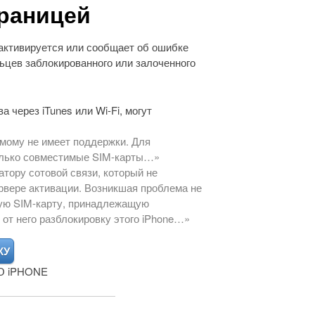
границей
 активируется или сообщает об ошибке
ьцев заблокированного или залоченного
 через iTunes или Wi-Fi, могут
имому не имеет поддержки. Для
олько совместимые SIM-карты…»
атору сотовой связи, который не
рвере активации. Возникшая проблема не
гую SIM-карту, принадлежащую
от него разблокировку этого iPhone…»
 iPHONE