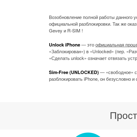
Возобновление полной работы данного у
официальной разблокировки. Так же ока
Gevey и R-SIM !
Unlock iPhone
— это
официальная проц
«Заблокирован») в «Unlocked» (пер. «Раз
«Сделать unlock» означает отвязать устро
Sim-Free (UNLOCKED)
— «свободное» со
разблокировать iPhone, он безусловно и
Прост