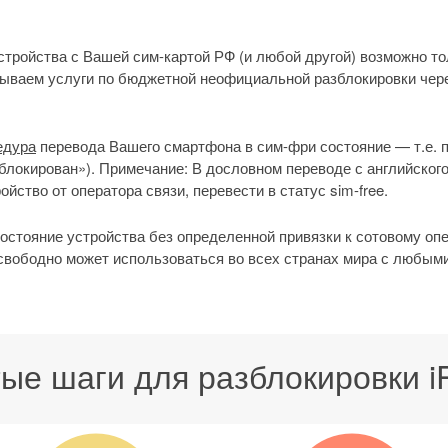
стройства с Вашей сим-картой РФ (и любой другой) возможно т
зываем услуги по бюджетной неофициальной разблокировки че
едура
перевода Вашего смартфона в сим-фри состояние — т.е. пе
блокирован»). Примечание: В дословном переводе с английского
йство от оператора связи, перевести в статус sim-free.
стояние устройства без определенной привязки к сотовому опер
 свободно может использоваться во всех странах мира с любым
ые шаги для разблокировки i