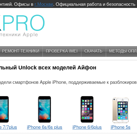
антией. Офисы в
г.Москве
. Официальная работа и безопасность
РЕМОНТ ТЕХНИКИ
ПРОВЕРКА IMEI
СКАЧАТЬ
МЕТОДЫ ОПЛ
льный Unlock всех моделей Айфон
дели смартфонов Apple iPhone, поддерживаемые к разблокиров
e 7/7plus
iPhone 6s/6s plus
iPhone 6/6plus
iPhone 5s