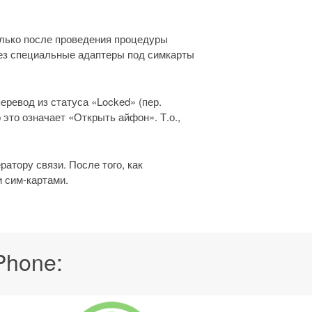
олько после проведения процедуры
рез специальные адаптеры под симкарты
ревод из статуса «Locked» (пер.
 это означает «Открыть айфон». Т.о.,
атору связи. После того, как
и сим-картами.
Phone: