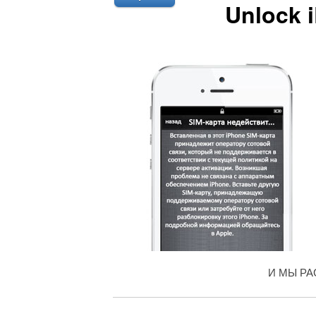
Unlock 
И МЫ Р