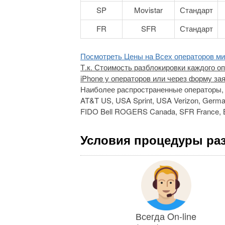
SP
Movistar
Стандарт
FR
SFR
Стандарт
Посмотреть Цены на Всех операторов м
Т.к. Стоимость разблокировки каждого о
iPhone у операторов или через форму зая
Наиболее распространенные операторы, 
AT&T US, USA Sprint, USA Verizon, German
FIDO Bell ROGERS Canada, SFR France, B
Условия процедуры раз
Всегда On-line