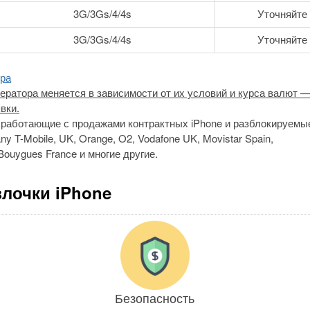
3G/3Gs/4/4s
Уточняйте
3G/3Gs/4/4s
Уточняйте
ира
ператора меняется в зависимости от их условий и курса валют 
вки.
работающие с продажами контрактных iPhone и разблокируемы
y T-Mobile, UK, Orange, O2, Vodafone UK, Movistar Spain,
ouygues France и многие другие.
лочки iPhone
Безопасность