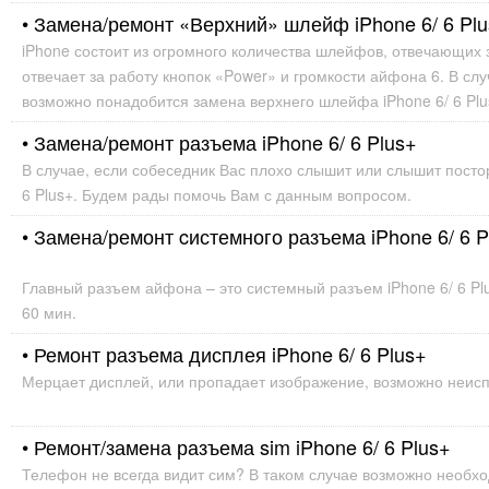
• Замена/ремонт «Верхний» шлейф iPhone 6/ 6 Pl
iPhone состоит из огромного количества шлейфов, отвечающих 
отвечает за работу кнопок «Power» и громкости айфона 6. В сл
возможно понадобится замена верхнего шлейфа iPhone 6/ 6 Plu
• Замена/ремонт разъема iPhone 6/ 6 Plus+
В случае, если собеседник Вас плохо слышит или слышит пост
6 Plus+. Будем рады помочь Вам с данным вопросом.
• Замена/ремонт cистемного разъема iPhone 6/ 6 P
Главный разъем айфона – это системный разъем iPhone 6/ 6 Pl
60 мин.
• Ремонт разъема дисплея iPhone 6/ 6 Plus+
Мерцает дисплей, или пропадает изображение, возможно неиспр
• Ремонт/замена разъема sim iPhone 6/ 6 Plus+
Телефон не всегда видит сим? В таком случае возможно необход