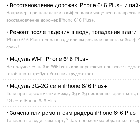
• Восстановление дорожек iPhone 6/ 6 Plus+ и пай
Например, при попадании в айфон влаги чаще всего повреждаю
восстановление дорожек iPhone 6/ 6 Plus+.
• Ремонт после падения в воду, попадания влаги
iPhone 6/ 6 Plus+ попал в воду или вы разлили на него чай/ко
сроки!
• Модуль Wi-fi iPhone 6/ 6 Plus+
Не получается найти WiFi сеть или переключатель вовсе недосту
такой платы требует больших трудозатрат.
• Модуль 3G-2G сети iPhone 6/ 6 Plus+
Если при переключении между 3g и 2g постоянно теряет сеть,
2G сети iPhone 6/ 6 Plus+.
• Замена или ремонт сим-ридера iPhone 6/ 6 Plus+
Телефон не видит сим-карту? Вам необходимо обратиться в се