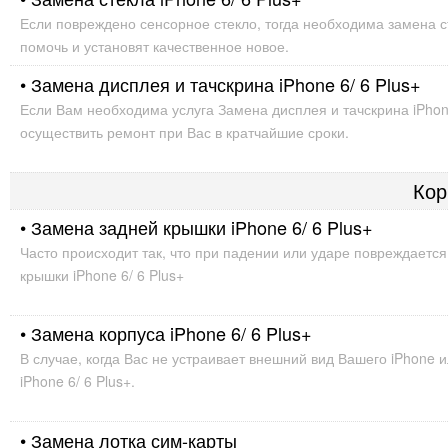
Если повреждено сенсорное стекло, тогда необходима замена с
помочь и установят качественное новое.
• Замена дисплея и тачскрина iPhone 6/ 6 Plus+
Если Вам необходима услуга Замена дисплея и тачскрина iPhone
осуществить ремонт при Вас в кратчайшие сроки.
Кор
• Замена задней крышки iPhone 6/ 6 Plus+
Часто происходит так, что при падении или ударе повреждаетс
крышки iPhone 6/ 6 Plus+
• Замена корпуса iPhone 6/ 6 Plus+
В случае, когда Вас не устраивает внешний вид Вашего iPhone
iPhone 6/ 6 Plus+.
• Замена лотка сим-карты