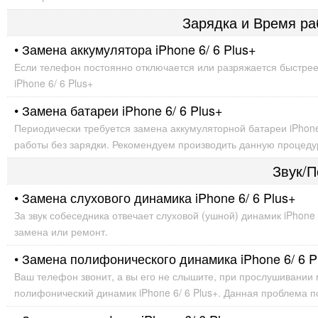
Зарядка и Время раб
• Замена аккумулятора iPhone 6/ 6 Plus+
Если телефон постоянно отключается или разряжается быстрее
iPhone 6/ 6 Plus+
• Замена батареи iPhone 6/ 6 Plus+
Периодически требуется замена аккумуляторной батареи iPhone
работы без зарядки. Рекомендуем производить данную процедуру
Звук/П
• Замена слухового динамика iPhone 6/ 6 Plus+
За звук собеседника отвечает слуховой (ушной) динамик iPhone
замена или ремонт.
• Замена полифонического динамика iPhone 6/ 6 P
Ваш телефон звонит, а вы его не слышите, при прослушивании 
полифонический динамик iPhone 6/ 6 Plus+. Данная проблема 