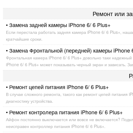
Ремонт или за
• Замена задней камеры iPhone 6/ 6 Plus+
Если перестала работать задняя камера iPhone 6/ 6 Plus+, наш
кратчайшие сроки.
• Замена Фронтальной (передней) камеры iPhone 6
Фронтальная камера iPhone 6/ 6 Plus+ довольно таки надежный
iPhone 6/ 6 Plus+ может показывать черный экран и зависать. 
Р
• Ремонт цепей питания iPhone 6/ 6 Plus+
В случае сложного ремонта, такого как ремонт цепей питания i
диагностику устройства.
• Ремонт контролера питания iPhone 6/ 6 Plus+
Айфон постоянно выключается или вовсе не включается? Подкл
неисправен контроллер питания iPhone 6/ 6 Plus+.